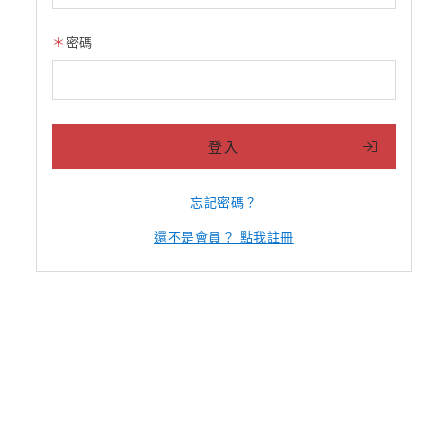
密碼
登入
忘記密碼？
還不是會員？ 點我註冊