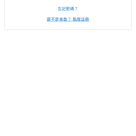
忘記密碼？
還不是會員？ 點我註冊